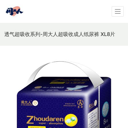
透气超吸收系列-周大人超吸收成人纸尿裤 XL8片