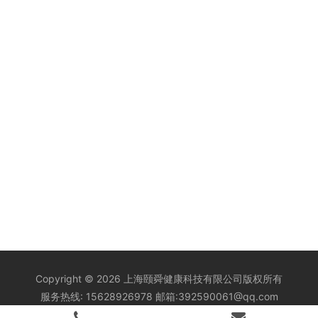
Copyright © 2026 上海颐舜健康科技有限公司版权所有
服务热线: 15628926978 邮箱:392590061@qq.com