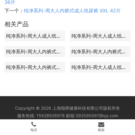
36片
下一个：
纯净系列-周大人内裤式成人纸尿裤 XXL 42片
相关产品
纯净系列-周大人成人纸尿裤大白包干爽升级 XL 40片
纯净系列-周大人成人纸尿裤大白包干爽升级 XXL 36片
纯净系列-周大人内裤式成人纸尿裤 XL 42片
纯净系列-周大人内裤式成人纸尿裤 M 50片
纯净系列-周大人内裤式成人纸尿裤 L 44片
纯净系列-周大人成人纸尿片葫芦型白包 24+6片
Copyright © 2026 上海颐舜健康科技有限公司版权所有
服务热线: 15628926978 邮箱:392590061@qq.com
电话
邮箱